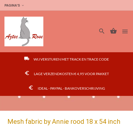
PAGINA'S




local_shipping
WIJ VERSTUREN MET TRACK EN TRACE CODE
euro_symbol
LAGE VERZENDKOSTEN € 4,95 VOOR PAKKET
euro_symbol
IDEAL - PAYPAL - BANKOVERSCHRIJVING
Mesh fabric by Annie rood 18 x 54 inch