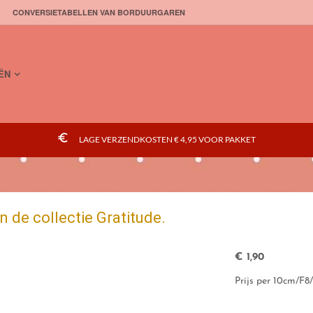
CONVERSIETABELLEN VAN BORDUURGAREN
ËN
euro_symbol
LAGE VERZENDKOSTEN € 4,95 VOOR PAKKET
 de collectie Gratitude.
€
1,90
Prijs per 10cm/F