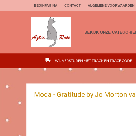
BEGINPAGINA
CONTACT
ALGEMENE VOORWAARDEN
BEKIJK ONZE CATEGORIE
local_shipping
WIJ VERSTUREN MET TRACK EN TRACE CODE
Moda - Gratitude by Jo Morton van