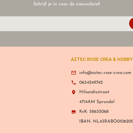
Schrijf je in voor de nieuwsbrief
AZTEC ROSE CREA & HOBBY

info@aztec-rose-crea.com

0634249742

Hilsondisstraat
4714AM Sprundel

KvK: 58635068
IBAN: NL43RABO0106200