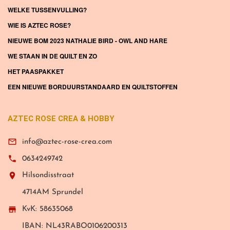
WELKE TUSSENVULLING?
WIE IS AZTEC ROSE?
NIEUWE BOM 2023 NATHALIE BIRD - OWL AND HARE
WE STAAN IN DE QUILT EN ZO
HET PAASPAKKET
EEN NIEUWE BORDUURSTANDAARD EN QUILTSTOFFEN
AZTEC ROSE CREA & HOBBY

info@aztec-rose-crea.com

0634249742

Hilsondisstraat
4714AM Sprundel

KvK: 58635068
IBAN: NL43RABO0106200313