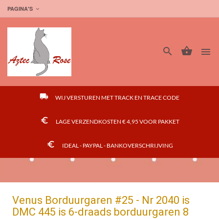
PAGINA'S




local_shipping
WIJ VERSTUREN MET TRACK EN TRACE CODE
euro_symbol
LAGE VERZENDKOSTEN € 4,95 VOOR PAKKET
euro_symbol
IDEAL - PAYPAL - BANKOVERSCHRIJVING
Venus Borduurgaren #25 - Nr 2040 is
DMC 445 is 6-draads borduurgaren 8